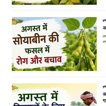
कृष
अ
अग
अग
कृष
अ
ग