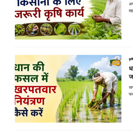
अग
मह
कृष
ध
ज
धा
फस