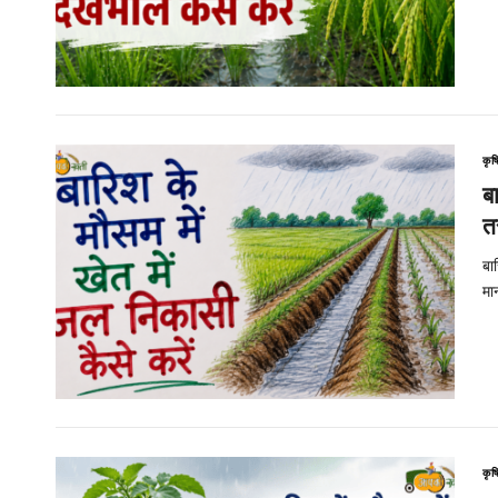
कृष
ब
त
बा
मा
कृष