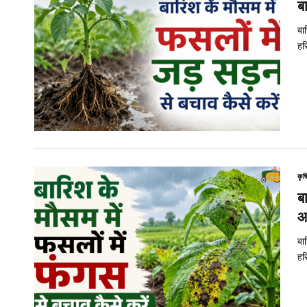
ब
बा
हर
कृष
ब
आ
बा
हर