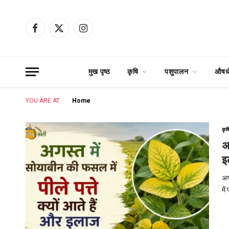
Facebook
X
Instagram
(Twitter)
मुख पृष्ठ
कृषि
पशुपालन
औषधी
YOU ARE AT:
Home
कृष
अ
इ
अग
में