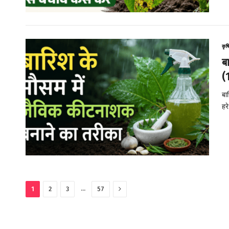
कृष
ब
(
बा
हर
Next
…
1
2
3
57