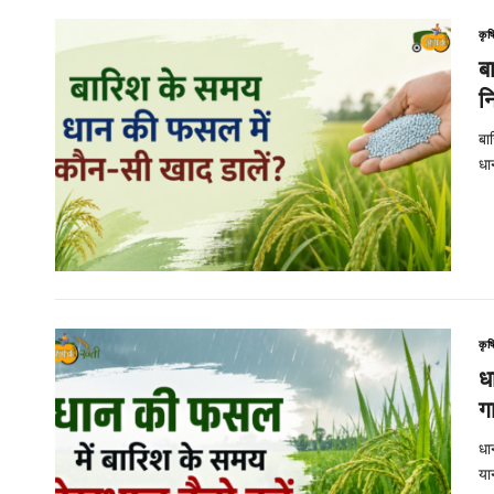
कृष
ब
न
बा
धा
कृष
ध
ग
धा
या